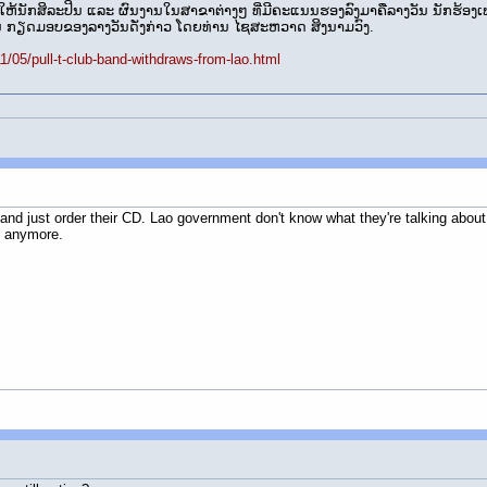
ບ​ໃຫ້​ນັກ​ສິ­ລະ​ປິນ ແລະ ຜົນ­ງານ​ໃນ​ສາ­ຂາ​ຕ່າງໆ ທີ່ມີ​ຄະ­ແນນ​ຮອງ​ລົງ​ມາຄື​ລາ­ງວັນ ນັກ​ຮ້ອງ
ນ ກຽດ​ມອບ​ຂອງ​ລາ­ງວັນ​ດັ່ງ­ກ່າວ ໂດຍ​ທ່ານ ໄຊ​ສະ­ຫວາດ ສິງ​ນາມວົງ.
/05/pull-t-club-band-withdraws-from-lao.html
 and just order their CD. Lao government don't know what they're talking about. 
G anymore.