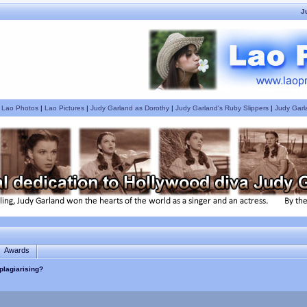
J
|
Lao Photos
|
Lao Pictures
|
Judy Garland as Dorothy
|
Judy Garland's Ruby Slippers
|
Judy Garl
Awards
plagiarising?