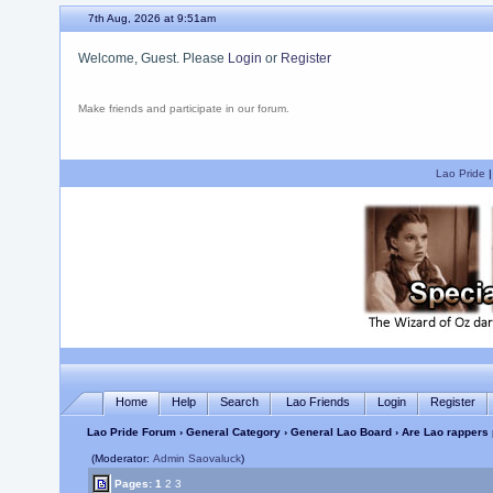
7th Aug, 2026 at 9:51am
Welcome, Guest. Please
Login
or
Register
Make friends and participate in our forum.
Lao Pride
Home
Help
Search
Lao Friends
Login
Register
Lao Pride Forum
›
General Category
›
General Lao Board
› Are Lao rappers 
(Moderator:
Admin Saovaluck
)
Pages:
1
2
3