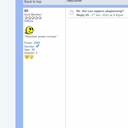
Back to top
llX
Re: Are Lao rappers plagiarising?
st
God Member
Reply #5 -
1
Jun, 2011 at 3:41pm
Offline
"Absolute power corrupt."
Posts: 2685
Gender:
Age: 38
Awards:
2