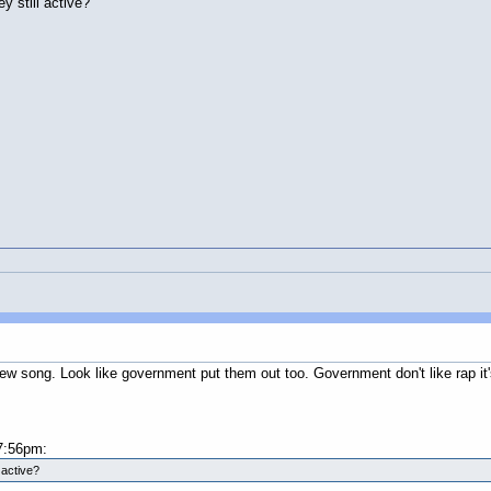
 still active?
ew song. Look like government put them out too. Government don't like rap it'
7:56pm:
active?