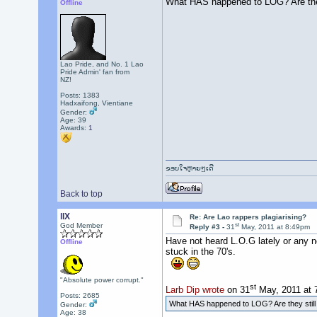
What HAS happened to LOG? Are they
Offline
Lao Pride, and No. 1 Lao
Pride Admin' fan from
NZ!
Posts: 1383
Hadxaifong, Vientiane
Gender:
Age: 39
Awards:
1
ຂອບໃຈຫຼາຍໆເດີ
Back to top
llX
Re: Are Lao rappers plagiarising?
st
God Member
Reply #3 -
31
May, 2011 at 8:49pm
Have not heard L.O.G lately or any n
Offline
stuck in the 70's.
"Absolute power corrupt."
st
Larb Dip wrote
on 31
May, 2011 at 
Posts: 2685
What HAS happened to LOG? Are they still 
Gender:
Age: 38