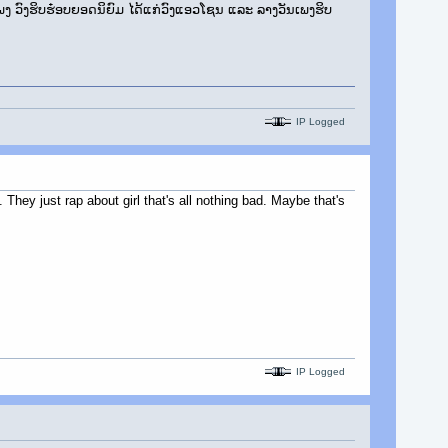
­ເພງ ວົງ​ຮິບ​ຮ໋ອບ​ຍອດ​ນິຍົມ ໄດ້­ແກ່​ວົງແອວ​ໂຊນ ແລະ ລາ­ງວັນ​ເພງ​ຮິບ​
IP Logged
They just rap about girl that's all nothing bad. Maybe that's
IP Logged