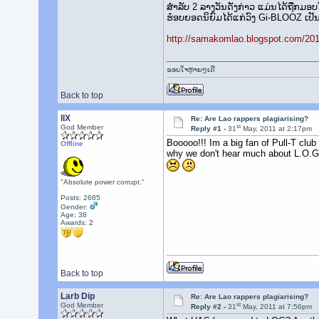
ສຳ­ລັບ 2 ລາ­ງວັນ​ດັ່ງ­ກ່າວ ແມ່ນ​ໄດ້​ຖືກ​ມອ
ຮ໋ອບ​ຍອດ​ນິ­ຍົມໄດ້­ແກ່​ວົງ Gi-BLOOZ ເປັ
http://samakomlao.blogspot.com/2011
ຂອບໃຈຫຼາຍໆເດີ
Back to top
llX
Re: Are Lao rappers plagiarising?
st
God Member
Reply #1 -
31
May, 2011 at 2:17pm
Booooo!!! Im a big fan of Pull-T club
Offline
why we don't hear much about L.O.
"Absolute power corrupt."
Posts: 2685
Gender:
Age: 38
Awards:
2
Back to top
Larb Dip
Re: Are Lao rappers plagiarising?
st
God Member
Reply #2 -
31
May, 2011 at 7:56pm