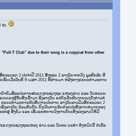
l do.
"Pull-T Club" due to their song is a copycat from other
ກ​ອະ​ວອດ 2 ປະ­ຈຳ​ປີ 2011 ສັ່ງ​ຖອນ 2 ລາງວັນ​ຈາກ​ວົງ ພູ​ລ​ທີ​ຄລັບ ທີ່​
ັດ​ຂຶ້ນ​ເມື່ອ​ວັນ​ທີ 9 ເມ­ສາ 2011 ທີ່​ຜ່ານ​ມາ ຫລັງ​ທາງ​ຄະ­ນະ​ກຳ­ມະ­ການ
­ຫນ້າ​ກົມ​ສິ­ລະ​ປະການ­ສະ­ແດງ​ກະ­ຊວງ​ຖະ­ ແຫລງຂ່າວ ແລະ ວັດ­ທະ­ນະ­
ງ​ຜູ້​ອື່ນ​ສົ່ງ​ເຂົ້າ​ມາ ຊີງ​ລາ­ງວັນ ແຕ່​ບັງ­ເອີນ​ຜົນ­ງານເພງ​ດັ່ງ­ກ່າວ​ກໍ່​
ຳ ຄະ­ນະກຳ­ມະ­ການ​ຕັດ­ສິນ​ງານ​ປະ­ກາດ ລາ­ງວັນ​ລາວ​ມິວ​ສິກ​ອະ​ວອດ 2
າ​ຊີງ​ລາ­ງວັນ ພ້ອມ​ກັນນັ້ນ ຍັງ​ເປັນ​ການ​ຂັດ​ຕໍ່​ຈຸດ­ປະ­ສົງຄາດ­ຫມາຍ​ຂອງ​
ດັ່ນອອກ​ສູ່​ ສັງ­ຄົມ ແລະ ເສີມ​ຂະຫຍາຍ​ວົງ​ການ​ບັນ­ເທີງ​ຂອງລາວ​ໃຫ້​ມີ​
ະ­ແດງກະ­ຊວງ​ຖະແຫລງ​ ຂ່າວ ແລະ ວັດ­ທະ­ ນະ­ທຳ ທັງ​ຫມົດ​ນີ້ ​ກໍ່​ເພື່ອ​