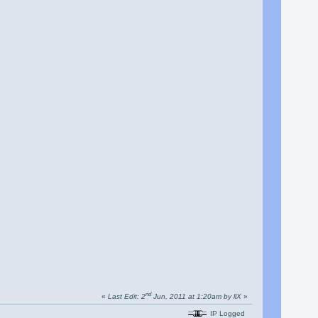
nd
«
Last Edit: 2
Jun, 2011 at 1:20am by llX
»
IP Logged