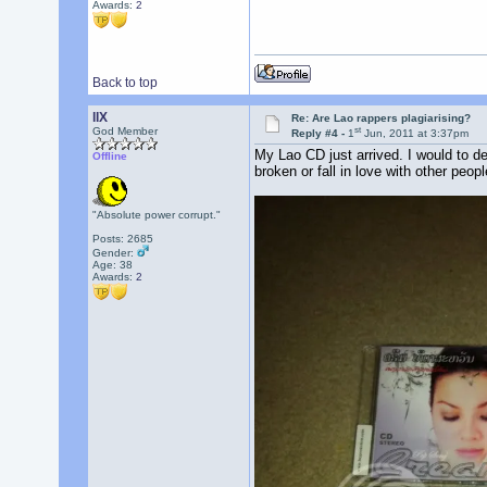
Awards:
2
Back to top
llX
Re: Are Lao rappers plagiarising?
st
God Member
Reply #4 -
1
Jun, 2011 at 3:37pm
My Lao CD just arrived. I would to de
Offline
broken or fall in love with other peopl
"Absolute power corrupt."
Posts: 2685
Gender:
Age: 38
Awards:
2