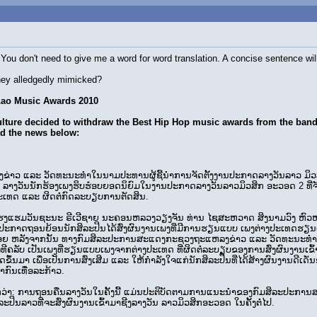
You don't need to give me a word for word translation. A concise sentence wil
they alledgedly mimicked?
Lao Music Awards 2010
ulture decided to withdraw the Best Hip Hop music awards from the band 
ad the news below:
າວ ແລະ ວັດ­ທະ­ນະ­ທຳ​ໃນ​ນາມ​ປະ­ທານຜູ້​ຊີ້​ນຳ​ການ­ຈັດ­ຕັ້ງ​ງານ​ປະ­ກາດ​ລາ­ງວັນ​ລາວ ​ມິວ​ສິ
 ລາ­ງວັນ​ນັກ​ຮ້ອງ­ເພງ​ຮິບຮ໋ອບ​ຍອດ​ນິ­ຍົມ​ໃນ​ງານ​ປະ­ກາດ​ລາ­ງວັນ​ລາວມິວ​ສິກ ​ອະ​ວອດ 2 ທີ່​ຈ
​ປະເທດ ແລະ ຜິດ​ຕໍ່​ກົດ​ລະ­ບຽບການ​ຕັດ­ສິນ.
່​ໂຮງ­ແຮມ​ວັນ​ຊະນະ ຣີ​ເວີ​ຊາຍ ນະ­ຄອນ­ຫລວງວຽງ​ຈັນ ທ່ານ ໄຊ​ສະ­ຫວາດ ສິງນາມ​ວົງ ຫົວ
ນ​ປະ­ກາດ​ຖອນ​ຍ້ອນ​ນັກ​ສິ­ລະປິນ​ໄດ້​ສົ່ງ​ຜົນ­ງານ​ເພງ​ທີ່​ມີ​ການຮຽນ​ແບບ​ ເພງ​ຕ່າງ­ປະ­ເທດຮຽນ​ແບບ​ເພ
ຽບ​ຮ້ອຍ ຫລັງ​ຈາກ​ນັ້ນ ທາງ​ກົມ​ສິ­ລະ​ປະການ­ສະ­ແດງກະ­ຊວງ​ຖະ­ແຫລງຂ່າວ ແລະ ວັດ­ທະ­ນະ­ທ
ີ​ຄລັບ ເປັນ​ເພງ​ທີ່ຮຽນ​ແບບ​ເພງ​ຈາກ​ຕ່າງ­ປະ­ເທດ ທີ່​ຜິດ​ຕໍ່​ລະ­ບຽບ​ຂອງ​ການ​ສົ່ງ​ຜົນງານ​ເຂົ້
ຶ້ນ​ມາ ເພື່ອ​ເປັນ​ການ​ສົ່ງ­ເສີມ ແລະ ໃຫ້​ກຳ­ລັງ​ໃຈ​ແກ່​ນັກ​ສິ­ລະປິນ​ທີ່​ໄດ້​ສ້າງ​ຜົນ­ງານ​ດີ­ເ
­ກົນ​ເທື່ອລະ​ກ້າວ.
ວ່າ: ການ​ຖອນຄືນ​ລາ­ງວັນ​ໃນ​ຄັ້ງ​ນີ້ ແມ່ນ​ປະ­ຕິບັດ​ຕາມ​ການ​ແນະ­ນຳ​ຂອງ​ກົມ​ສິລະ​ປະ​ການ­ສ
ິນ​ລາວ​ທີ່​ຈະ​ສົ່ງ​ຜົນ­ງານ​ເຂົ້າມາ​ຊີງ​ລາ­ງວັນ ລາວ​ມິວ​ສິກ​ອະວອດ ໃນ​ຄັ້ງ​ຕໍ່​ໄປ.