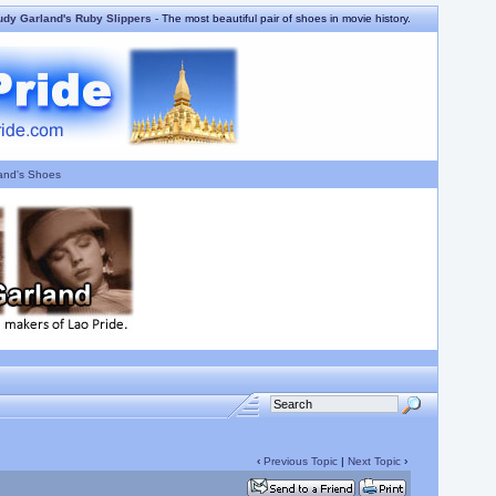
udy Garland's Ruby Slippers
- The most beautiful pair of shoes in movie history.
and's Shoes
‹
Previous Topic
|
Next Topic
›