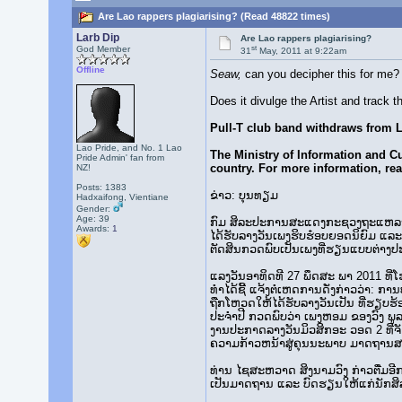
Are Lao rappers plagiarising? (Read 48822 times)
Larb Dip
Are Lao rappers plagiarising?
st
God Member
31
May, 2011 at 9:22am
Offline
Seaw,
can you decipher this for me? 
Does it divulge the Artist and track 
Pull-T club band withdraws from 
Lao Pride, and No. 1 Lao
The Ministry of Information and C
Pride Admin' fan from
country. For more information, re
NZ!
Posts: 1383
ຂ່າວ: ບຸນ​ທຽມ
Hadxaifong, Vientiane
Gender:
Age: 39
ກົມ ​ສິ­ລະ​ປະ​ການ­ສະ­ແດງ​ກະ­ຊວງ​ຖະແຫລງ​ຂ່
Awards:
1
ໄດ້​ຮັບ​ລາ­ງວັນ​ເພງ​ຮິບຮ໋ອບ​ຍອດ​ນິ­ຍົມ ແລະ
ຕັດ­ສິນ​ກວດ​ພົບ​ເປັນ​ເພງ​ທີ່​ຮຽນ​ແບບ​ຕ່າງ
ແລງ​ວັນ​ອາ­ທິດ​ທີ 27 ພຶດ​ສະ ພາ 2011 ທີ
ທຳ​ໄດ້​ຊີ້ ແຈ້ງ​ຕໍ່​ເຫດ­ການ​ດັ່ງ­ກ່າວ​ວ່າ: ກາ
ຖືກ​ໂຫວດ​ໃຫ້​ໄດ້ຮັບ​ລາ­ງວັນ​ເປັນ​ ທີ່​ຮ
ປະ­ຈຳ​ປີ ກວດ​ພົບ​ວ່າ ເພງ​ຫອມ ຂອງ​ວົງ ພູ​ລ​ທ
ງານ​ປະ­ກາດລາ­ງວັນ​ມິວ​ສິກ​ອະ ​ວອດ 2 ທີ່​ຈັດຂ
ຄວາມ​ກ້າວ­ຫນ້າ​ສູ່​ຄຸນນະ​ພາບ​ ມາດ­ຖານ​ສາ
ທ່ານ ໄຊ​ສະ­ຫວາດ ສິງ​ນາມວົງ ກ່າວ​ຕື່ມ​ອີ​ກ
ເປັນ​ມາດ­ຖານ ແລະ ບົດ­ຮຽນ​ໃຫ້​ແກ່​ນັກ​ສິ­ລະປ